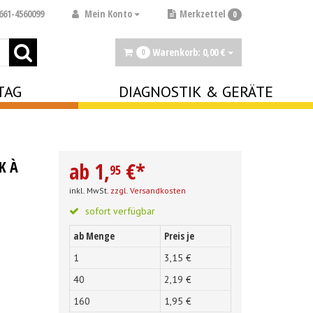
Mein Konto
661-4560099
Merkzettel
0
Warenkorb:
0,
00
€
0
TAG
DIAGNOSTIK & GERÄTE
K À
ab
1,
€
*
95
inkl. MwSt.
zzgl. Versandkosten
sofort verfügbar
ab Menge
Preis je
1
3,
15
€
40
2,
19
€
160
1,
95
€