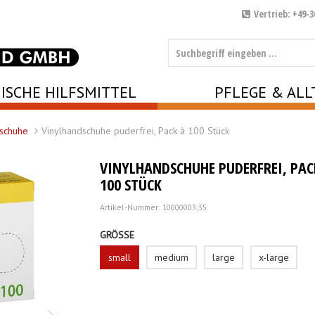
Vertrieb: +49-3
ISCHE HILFSMITTEL
PFLEGE & ALL
schuhe
Vinylhandschuhe puderfrei, Pack à 100 Stück
VINYLHANDSCHUHE PUDERFREI, PAC
100 STÜCK
Artikel-Nummer: 10000003;35
GRÖSSE
small
medium
large
x-large