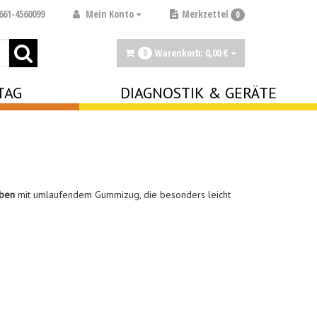
Mein Konto
661-4560099
Merkzettel
0
Warenkorb:
0,
00
€
0
TAG
DIAGNOSTIK & GERÄTE
ben
mit umlaufendem Gummizug, die besonders leicht