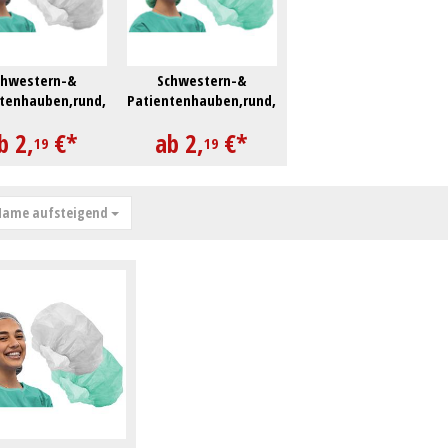
chwestern-&
Schwestern-&
tenhauben,rund,ca.14gr,
Patientenhauben,rund,ca.14gr,
3cm Pack à 100
ca.53cm Pack à 100
b
2,
€
*
ab
2,
€
*
Stück
Stück
19
19
ame aufsteigend