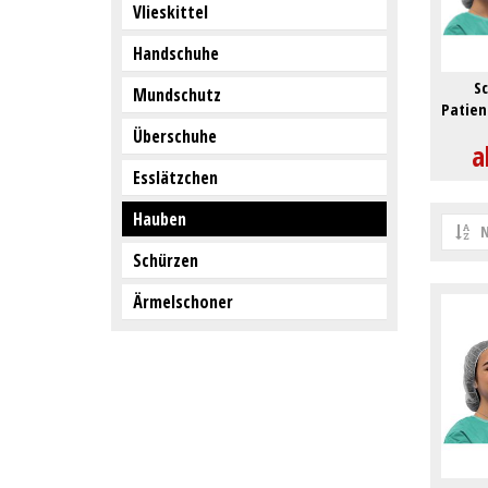
Vlieskittel
Handschuhe
S
Mundschutz
Patien
ca.5
Überschuhe
a
Esslätzchen
Hauben
N
Schürzen
Ärmelschoner