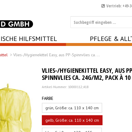
Vertrieb: +49-3
ISCHE HILFSMITTEL
PFLEGE & ALL
ittel
Vlies-/Hygienekittel Easy, aus PP-Spinnvlies ca. …
VLIES-/HYGIENEKITTEL EASY, AUS PP
SPINNVLIES CA. 24G/M2, PACK À 10
Artikel-Nummer: 10000112;418
FARBE
grün, Größe: ca. 110 x 140 cm
gelb, Größe: ca. 110 x 140 cm