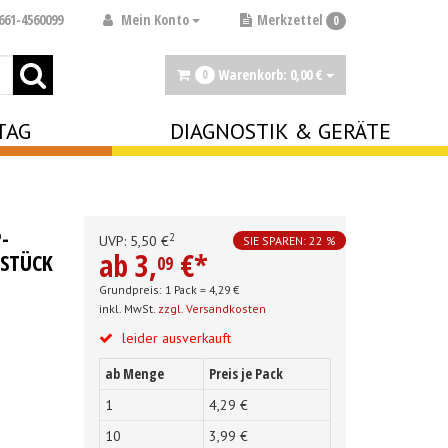
Mein Konto
661-4560099
Merkzettel
0
Warenkorb:
0,
00
€
0
TAG
DIAGNOSTIK & GERÄTE
-
2
UVP:
5,
50
€
SIE SPAREN: 22 %
ab
3,
€
*
 STÜCK
09
Grundpreis: 1 Pack =
4,
29
€
inkl. MwSt.
zzgl. Versandkosten
leider ausverkauft
ab Menge
Preis je Pack
1
4,
29
€
10
3,
99
€