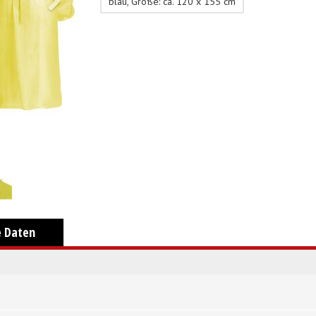
blau, Größe: ca. 120 x 155 cm
e Daten