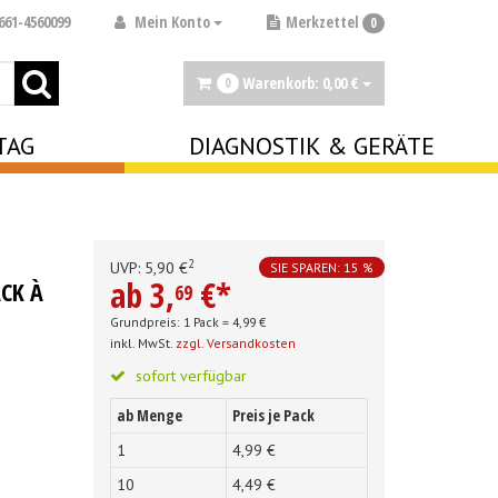
Mein Konto
661-4560099
Merkzettel
0
Warenkorb:
0,
00
€
0
TAG
DIAGNOSTIK & GERÄTE
2
UVP:
5,
90
€
SIE SPAREN: 15 %
ab
3,
€
*
CK À
69
Grundpreis: 1 Pack =
4,
99
€
inkl. MwSt.
zzgl. Versandkosten
sofort verfügbar
ab Menge
Preis je Pack
1
4,
99
€
10
4,
49
€