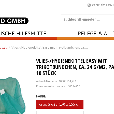
Vertrieb: +49-3
ISCHE HILFSMITTEL
PFLEGE & ALL
ittel
Vlies-/Hygienekittel Easy mit Trikotbündchen, ca.…
VLIES-/HYGIENEKITTEL EASY MIT
TRIKOTBÜNDCHEN, CA. 24 G/M2, PA
10 STÜCK
Artikel-Nummer: 10000114;411
Pharmazentralnummer: 10524750
FARBE
grün, Größe: 130 x 155 cm