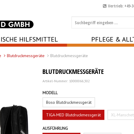
Vertrieb: +49-3
ISCHE HILFSMITTEL
PFLEGE & ALL
e
Blutdruckmessgeräte
Blutdruckmessgeräte
BLUTDRUCKMESSGERÄTE
Artikel-Nummer: 10000066;302
MODELL
Boso Blutdruckmessgerät
TIGA-MED Blutdruckmessgerät
XL-Manschet
AUSFÜHRUNG