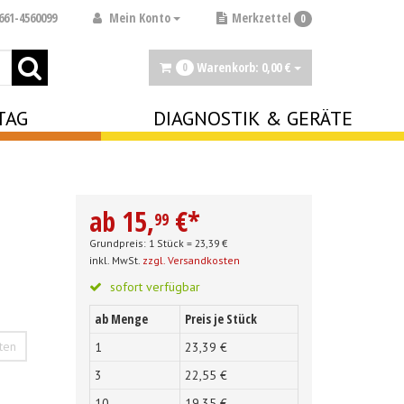
Mein Konto
661-4560099
Merkzettel
0
Warenkorb:
0,
00
€
0
TAG
DIAGNOSTIK & GERÄTE
ab
15,
€
*
99
Grundpreis: 1 Stück =
23,
39
€
inkl. MwSt.
zzgl. Versandkosten
sofort verfügbar
ab Menge
Preis je Stück
ten
1
23,
39
€
3
22,
55
€
10
19,
35
€