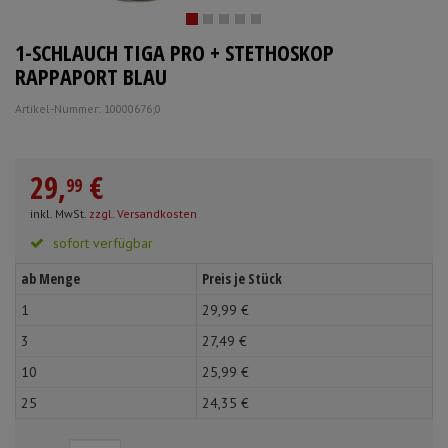
Schürzen
Mundpflege & Mundhy
1-SCHLAUCH TIGA PRO + STETHOSKOP
Ärmelschoner
Unterlagen und Abdec
RAPPAPORT BLAU
Artikel-Nummer: 10000676;0
29,
€
99
inkl. MwSt.
zzgl. Versandkosten
sofort verfügbar
ab Menge
Preis je Stück
1
29,
99
€
3
27,
49
€
10
25,
99
€
25
24,
35
€