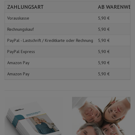
Schürzen
Mundpflege & Mundhy
ZAHLUNGSART
AB WARENWE
Ärmelschoner
Unterlagen und Abdec
Vorauskasse
5,
90
€
Rechnungskauf
5,
90
€
PayPal - Lastschrift / Kreditkarte oder Rechnung
5,
90
€
PayPal Express
5,
90
€
Amazon Pay
5,
90
€
Amazon Pay
5,
90
€