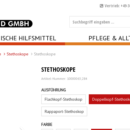
Vertrieb: +49-3
ISCHE HILFSMITTEL
PFLEGE & ALL
e
Stethoskope
Stethoskope
STETHOSKOPE
Artikel-Nummer: 10000063;284
AUSFÜHRUNG
Flachkopf-Stethoskop
Doppelkopf-Stethosk
Rappaport-Stethoskop
FARBE