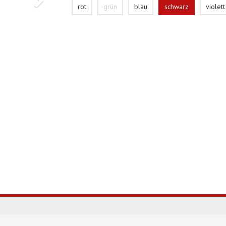
rot
grün
blau
schwarz
violett