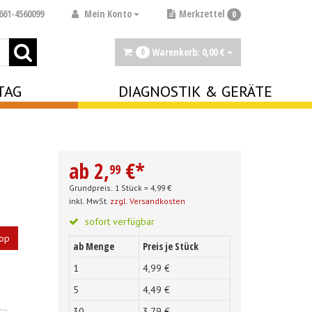
Mein Konto
661-4560099
Merkzettel
0
Warenkorb:
0,
00
€
0
TAG
DIAGNOSTIK & GERÄTE
ab
2,
€
*
99
Grundpreis: 1 Stück =
4,
99
€
inkl. MwSt.
zzgl. Versandkosten
sofort verfügbar
op
ab Menge
Preis je Stück
1
4,
99
€
5
4,
49
€
30
3,
79
€