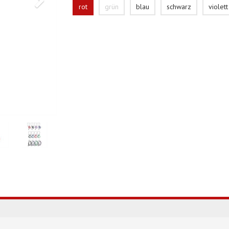
rot
grün
blau
schwarz
violett