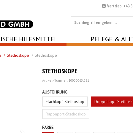
Vertrieb: +49-3
ISCHE HILFSMITTEL
PFLEGE & ALL
e
Stethoskope
Stethoskope
STETHOSKOPE
Artikel-Nummer: 10000063;281
AUSFÜHRUNG
Flachkopf-Stethoskop
Doppelkopf-Stethosk
Rappaport-Stethoskop
FARBE