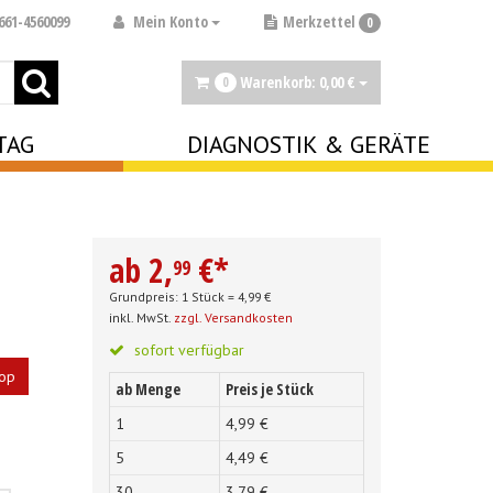
Mein Konto
661-4560099
Merkzettel
0
Warenkorb:
0,
00
€
0
TAG
DIAGNOSTIK & GERÄTE
ab
2,
€
*
99
Grundpreis: 1 Stück =
4,
99
€
inkl. MwSt.
zzgl. Versandkosten
sofort verfügbar
op
ab Menge
Preis je Stück
1
4,
99
€
5
4,
49
€
30
3,
79
€