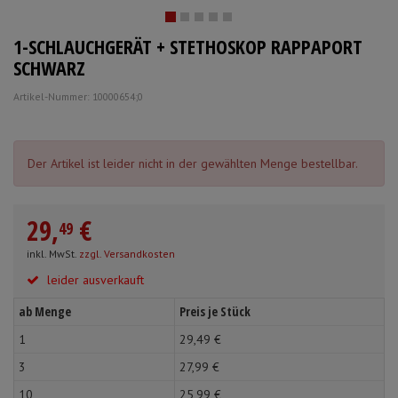
Schürzen
Mundpflege & Mundhy
1-SCHLAUCHGERÄT + STETHOSKOP RAPPAPORT
Ärmelschoner
Unterlagen und Abdec
SCHWARZ
Artikel-Nummer: 10000654;0
Der Artikel ist leider nicht in der gewählten Menge bestellbar.
29,
€
49
inkl. MwSt.
zzgl. Versandkosten
leider ausverkauft
ab Menge
Preis je Stück
1
29,
49
€
3
27,
99
€
10
25,
99
€