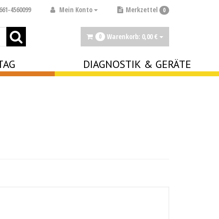
Mein Konto
661-4560099
Merkzettel
0
Warenkorb:
0,
00
€
0
TAG
DIAGNOSTIK & GERÄTE