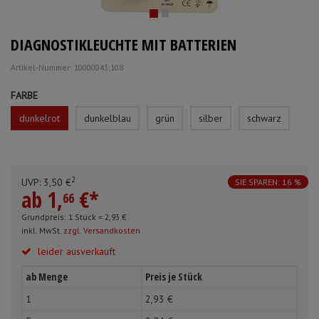
Schürzen
Mundpflege & Mundhy
DIAGNOSTIKLEUCHTE MIT BATTERIEN
Ärmelschoner
Unterlagen und Abdec
Artikel-Nummer: 10000043;108
FARBE
dunkelrot
dunkelblau
grün
silber
schwarz
2
UVP:
3,
50
€
SIE SPAREN: 16 %
ab
1,
€
*
66
Grundpreis: 1 Stück =
2,
93
€
inkl. MwSt.
zzgl. Versandkosten
leider ausverkauft
ab Menge
Preis je Stück
1
2,
93
€