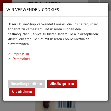
-->
Menü
Search
Waren
Menü schließen
Warenkorb schließen
WIR VERWENDEN COOKIES
Alle Kategorien
Alle Kategorien
Alle Kategorien
Alle Kategorien
Zur Startseite
0 ARTIKEL IM WARENKORB
Unser Online-Shop verwendet Cookies, die uns helfen, unser
BEKLEIDUNG
MEDIZINISCHE HIL
PFLEGE & ALLTAG
DIAGNOSTIK & GE
Ihr Warenkorb ist momentan leer.
(20 Er
Angebot zu verbessern und unseren Kunden den
Bekleidung
Ergebnisse (
)
Ergebnisse)
bestmöglichen Service zu bieten. Indem Sie auf "Akzeptieren"
Fertig
klicken, erklären Sie sich mit unseren Cookie-Richtlinien
Medizinische Hilfsmittel
einverstanden.
Vlieskittel
Alltagshilfen
Blutdruckmessgeräte
Pflege & Alltag
Infusion/Transfusion
Impressum
Handschuhe
Waschhandschuhe
Stethoskope
Datenschutz
Diagnostik & Geräte
Katheterisierung
Mundschutz
Trink- und Einnehmebe
Pulsoximeter
Urinbeutel/Beinbeutel
Anmelden
|
Registrieren
Merkzettel
Überschuhe
Medikation
EKG-Elektroden & Zub
Einstellungen öffnen
Alle Akzeptieren
Sauerstoffartikel
Alle Ablehnen
Esslätzchen
Warm- und Kaltkompre
Schwesternuhren
Spritzen, Kanülen & Z
Hauben
Urinflaschen & Zubeh
Fieberthermometer