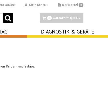
Mein Konto
661-4560099
Merkzettel
0
Warenkorb:
0,
00
€
0
TAG
DIAGNOSTIK & GERÄTE
enen, Kindern und Babies.