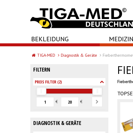
-->
BEKLEIDUNG
MEDIZIN
TIGA-MED
Diagnostik & Geräte
Fieberthermome
FI
FILTERN
PREIS FILTER (
2
)
Fiebert
TOPSE
€
€
DIAGNOSTIK & GERÄTE