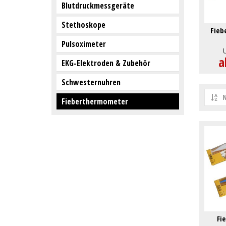
Blutdruckmessgeräte
Stethoskope
Fieb
Pulsoximeter
a
EKG-Elektroden & Zubehör
Schwesternuhren
N
Fieberthermometer
Fi