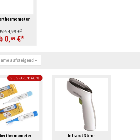
erthermometer
2
UVP:
4,
99
€
b
0,
€
*
69
ame aufsteigend
SIE SPAREN: 60 %
eberthermometer
Infrarot Stirn-