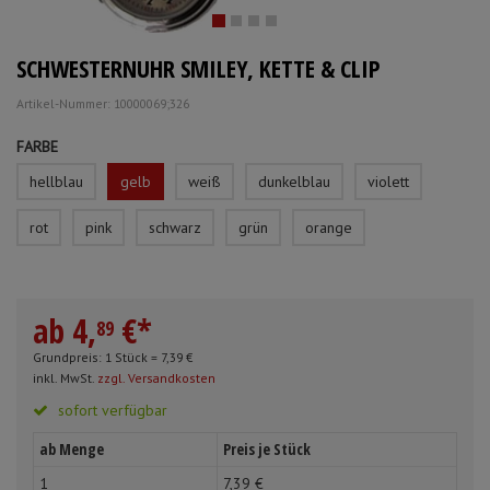
Schürzen
Mundpflege & Mundhy
Anmelden
|
Registrieren
Merkzettel
SCHWESTERNUHR SMILEY, KETTE & CLIP
Ärmelschoner
Unterlagen und Abdec
Artikel-Nummer: 10000069;326
FARBE
hellblau
gelb
weiß
dunkelblau
violett
rot
pink
schwarz
grün
orange
ab
4,
€
*
89
Grundpreis: 1 Stück =
7,
39
€
inkl. MwSt.
zzgl. Versandkosten
sofort verfügbar
ab Menge
Preis je Stück
1
7,
39
€