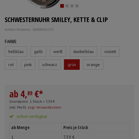
Schürzen
Mundpflege & Mundhy
Anmelden
|
Registrieren
Merkzettel
SCHWESTERNUHR SMILEY, KETTE & CLIP
Ärmelschoner
Unterlagen und Abdec
Artikel-Nummer: 10000069;333
FARBE
hellblau
gelb
weiß
dunkelblau
violett
rot
pink
schwarz
grün
orange
ab
4,
€
*
89
Grundpreis: 1 Stück =
7,
39
€
inkl. MwSt.
zzgl. Versandkosten
sofort verfügbar
ab Menge
Preis je Stück
1
7,
39
€