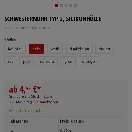
Schürzen
Mundpflege & Mundhy
Anmelden
|
Registrieren
Merkzettel
SCHWESTERNUHR TYP 2, SILIKONHÜLLE
Ärmelschoner
Unterlagen und Abdec
Artikel-Nummer: 10000068;326
FARBE
hellblau
gelb
weiß
dunkelblau
violett
rot
pink
schwarz
grün
orange
ab
4,
€
*
55
Grundpreis: 1 Stück =
6,
15
€
inkl. MwSt.
zzgl. Versandkosten
sofort verfügbar
ab Menge
Preis je Stück
1
6,
15
€