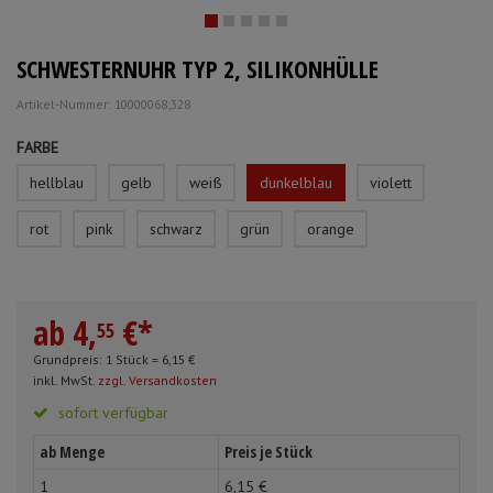
Schürzen
Mundpflege & Mundhy
Anmelden
|
Registrieren
Merkzettel
SCHWESTERNUHR TYP 2, SILIKONHÜLLE
Ärmelschoner
Unterlagen und Abdec
Artikel-Nummer: 10000068;328
FARBE
hellblau
gelb
weiß
dunkelblau
violett
rot
pink
schwarz
grün
orange
ab
4,
€
*
55
Grundpreis: 1 Stück =
6,
15
€
inkl. MwSt.
zzgl. Versandkosten
sofort verfügbar
ab Menge
Preis je Stück
1
6,
15
€