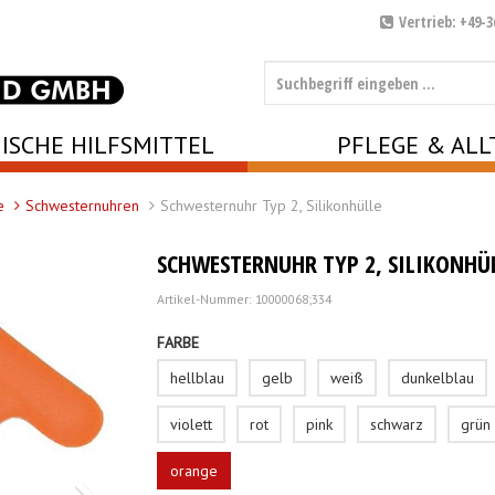
Vertrieb: +49-3
ISCHE HILFSMITTEL
PFLEGE & ALL
e
Schwesternuhren
Schwesternuhr Typ 2, Silikonhülle
SCHWESTERNUHR TYP 2, SILIKONHÜ
Artikel-Nummer: 10000068;334
FARBE
hellblau
gelb
weiß
dunkelblau
violett
rot
pink
schwarz
grün
orange