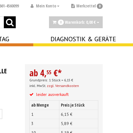
Mein Konto
661-4560099
Merkzettel
0
Warenkorb:
0,
00
€
0
TAG
DIAGNOSTIK & GERÄTE
LLE
ab
4,
€
*
55
Grundpreis: 1 Stück =
6,
15
€
inkl. MwSt.
zzgl. Versandkosten
leider ausverkauft
ab Menge
Preis je Stück
1
6,
15
€
3
5,
89
€
10
5,
19
€