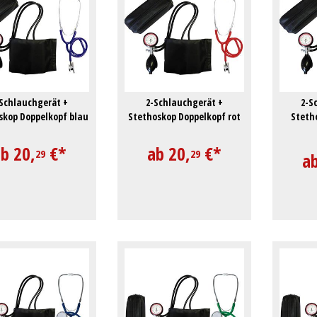
Schlauchgerät +
2-Schlauchgerät +
2-S
skop Doppelkopf blau
Stethoskop Doppelkopf rot
Steth
ab
20,
€
*
ab
20,
€
*
29
29
a