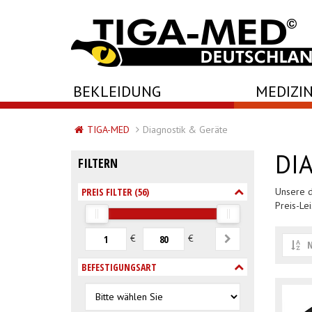
-->
BEKLEIDUNG
MEDIZIN
TIGA-MED
Diagnostik & Geräte
DI
FILTERN
PREIS FILTER (
56
)
Unsere d
Preis-Le
€
€
N
BEFESTIGUNGSART