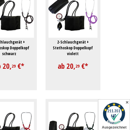
chlauchgerät +
2-Schlauchgerät +
oskop Doppelkopf
Stethoskop Doppelkopf
schwarz
violett
b
20,
€
*
ab
20,
€
*
29
29
✕