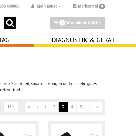
Mein Konto
661-4560099
Merkzettel
0
Warenkorb:
0,
00
€
0
TAG
DIAGNOSTIK & GERÄTE
ierte Sicherheit, smarte Lösungen und ein sehr gutes
rektvertriebs!
12
1
2
3
4
5
: