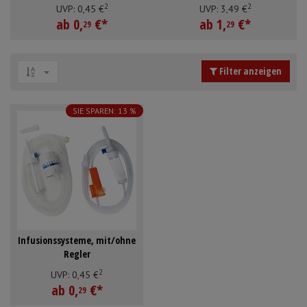
2
2
Schürzen
Mundpflege & Mundhy
UVP:
0,
45
€
UVP:
3,
49
€
Anmelden
|
Registrieren
Merkzettel
ab
0,
€
*
ab
1,
€
*
29
29
Ärmelschoner
Unterlagen und Abdec
Filter anzeigen
SIE SPAREN: 13 %
Infusionssysteme, mit/ohne
Regler
2
UVP:
0,
45
€
ab
0,
€
*
29