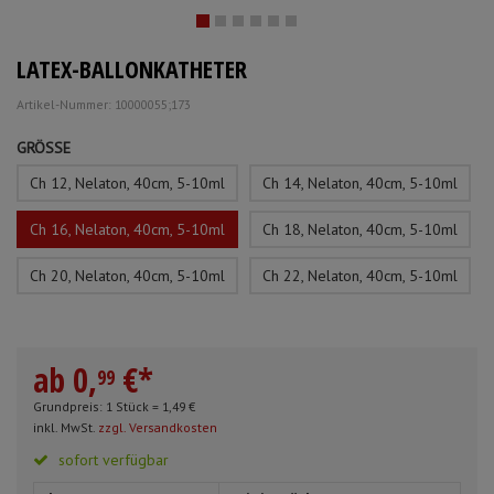
Schürzen
Mundpflege & Mundhy
Anmelden
|
Registrieren
Merkzettel
LATEX-BALLONKATHETER
Ärmelschoner
Unterlagen und Abdec
Artikel-Nummer: 10000055;173
GRÖSSE
Ch 12, Nelaton, 40cm, 5-10ml
Ch 14, Nelaton, 40cm, 5-10ml
Ch 16, Nelaton, 40cm, 5-10ml
Ch 18, Nelaton, 40cm, 5-10ml
Ch 20, Nelaton, 40cm, 5-10ml
Ch 22, Nelaton, 40cm, 5-10ml
ab
0,
€
*
99
Grundpreis: 1 Stück =
1,
49
€
inkl. MwSt.
zzgl. Versandkosten
sofort verfügbar