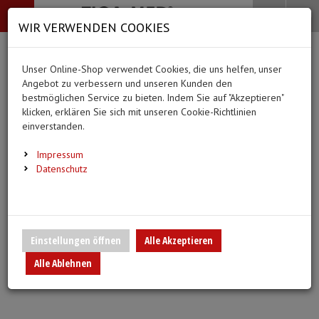
-->
Menü
Search
Waren
Menü schließen
Warenkorb schließen
WIR VERWENDEN COOKIES
Alle Kategorien
Alle Kategorien
Alle Kategorien
Alle Kategorien
Zur Startseite
0 ARTIKEL IM WARENKORB
Unser Online-Shop verwendet Cookies, die uns helfen, unser
MEDIZINISCHE HILFSMITTEL
BEKLEIDUNG
PFLEGE & ALLTAG
DIAGNOSTIK & GE
Ihr Warenkorb ist momentan leer.
(44
(20 Er
Angebot zu verbessern und unseren Kunden den
Bekleidung
Ergebnisse (
)
Ergebnisse)
bestmöglichen Service zu bieten. Indem Sie auf "Akzeptieren"
Fertig
klicken, erklären Sie sich mit unseren Cookie-Richtlinien
Medizinische Hilfsmittel
Alle anzeigen
einverstanden.
Vlieskittel
Alltagshilfen
Blutdruckmessgeräte
Pflege & Alltag
Infusion/Transfusion
Impressum
Handschuhe
Waschhandschuhe
Stethoskope
Datenschutz
Diagnostik & Geräte
Katheterisierung
Mundschutz
Trink- und Einnehmebe
Pulsoximeter
Urinbeutel/Beinbeutel
Überschuhe
Medikation
EKG-Elektroden & Zub
Einstellungen öffnen
Alle Akzeptieren
Sauerstoffartikel
Alle Ablehnen
Esslätzchen
Warm- und Kaltkompre
Schwesternuhren
Spritzen, Kanülen & Zubehör
Hauben
Urinflaschen & Zubeh
Fieberthermometer