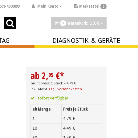
Mein Konto
661-4560099
Merkzettel
0
Warenkorb:
0,
00
€
0
TAG
DIAGNOSTIK & GERÄTE
ab
2,
€
*
95
Grundpreis: 1 Stück =
4,
79
€
inkl. MwSt.
zzgl. Versandkosten
sofort verfügbar
ab Menge
Preis je Stück
1
4,
79
€
10
4,
49
€
50
3,
49
€