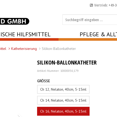
Vertrieb: +49-3
ISCHE HILFSMITTEL
PFLEGE & ALL
ittel
Katheterisierung
Silikon-Ballonkatheter
SILIKON-BALLONKATHETER
Artikel-Nummer: 10000056;179
GRÖSSE
Ch 12, Nelaton, 40cm, 5-15ml
Ch 14, Nelaton, 40cm, 5-15ml
Ch 16, Nelaton, 40cm, 5-15ml