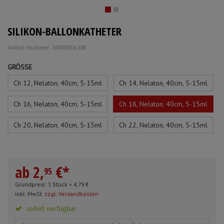
Schürzen
Mundpflege & Mundhy
Anmelden
|
Registrieren
Merkzettel
SILIKON-BALLONKATHETER
Ärmelschoner
Unterlagen und Abdec
Artikel-Nummer: 10000056;180
GRÖSSE
Ch 12, Nelaton, 40cm, 5-15ml
Ch 14, Nelaton, 40cm, 5-15ml
Ch 16, Nelaton, 40cm, 5-15ml
Ch 18, Nelaton, 40cm, 5-15ml
Ch 20, Nelaton, 40cm, 5-15ml
Ch 22, Nelaton, 40cm, 5-15ml
ab
2,
€
*
95
Grundpreis: 1 Stück =
4,
79
€
inkl. MwSt.
zzgl. Versandkosten
sofort verfügbar