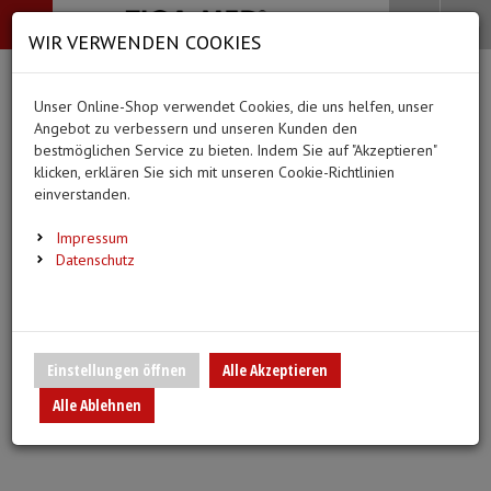
-->
Menü
Search
Waren
Menü schließen
Warenkorb schließen
WIR VERWENDEN COOKIES
Alle Kategorien
Alle Kategorien
Alle Kategorien
Alle Kategorien
Zur Startseite
0 ARTIKEL IM WARENKORB
Unser Online-Shop verwendet Cookies, die uns helfen, unser
MEDIZINISCHE HILFSMITTEL
BEKLEIDUNG
PFLEGE & ALLTAG
DIAGNOSTIK & GE
Ihr Warenkorb ist momentan leer.
(44
(20 Er
Angebot zu verbessern und unseren Kunden den
Bekleidung
Ergebnisse (
)
Ergebnisse)
bestmöglichen Service zu bieten. Indem Sie auf "Akzeptieren"
Fertig
klicken, erklären Sie sich mit unseren Cookie-Richtlinien
Medizinische Hilfsmittel
Alle anzeigen
einverstanden.
Vlieskittel
Alltagshilfen
Blutdruckmessgeräte
Pflege & Alltag
Infusion/Transfusion
Impressum
Handschuhe
Waschhandschuhe
Stethoskope
Datenschutz
Diagnostik & Geräte
Katheterisierung
Mundschutz
Trink- und Einnehmebe
Pulsoximeter
Urinbeutel/Beinbeutel
Überschuhe
Medikation
EKG-Elektroden & Zub
Einstellungen öffnen
Alle Akzeptieren
Sauerstoffartikel
Alle Ablehnen
Esslätzchen
Warm- und Kaltkompre
Schwesternuhren
Spritzen, Kanülen & Zubehör
Hauben
Urinflaschen & Zubeh
Fieberthermometer