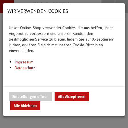
-->
Menü
Search
Waren
Menü schließen
Warenkorb schließen
WIR VERWENDEN COOKIES
Alle Kategorien
Alle Kategorien
Alle Kategorien
Alle Kategorien
Zur Startseite
0 ARTIKEL IM WARENKORB
Unser Online-Shop verwendet Cookies, die uns helfen, unser
MEDIZINISCHE HILFSMITTEL
BEKLEIDUNG
PFLEGE & ALLTAG
DIAGNOSTIK & GE
Ihr Warenkorb ist momentan leer.
(44
(20 Er
Angebot zu verbessern und unseren Kunden den
Bekleidung
Ergebnisse (
)
Ergebnisse)
bestmöglichen Service zu bieten. Indem Sie auf "Akzeptieren"
Fertig
klicken, erklären Sie sich mit unseren Cookie-Richtlinien
Medizinische Hilfsmittel
Alle anzeigen
einverstanden.
Vlieskittel
Alltagshilfen
Blutdruckmessgeräte
Pflege & Alltag
Infusion/Transfusion
Impressum
Handschuhe
Waschhandschuhe
Stethoskope
Datenschutz
Diagnostik & Geräte
Katheterisierung
Mundschutz
Trink- und Einnehmebe
Pulsoximeter
Urinbeutel/Beinbeutel
Überschuhe
Medikation
EKG-Elektroden & Zub
Einstellungen öffnen
Alle Akzeptieren
Sauerstoffartikel
Alle Ablehnen
Esslätzchen
Warm- und Kaltkompre
Schwesternuhren
Spritzen, Kanülen & Zubehör
Hauben
Urinflaschen & Zubeh
Fieberthermometer