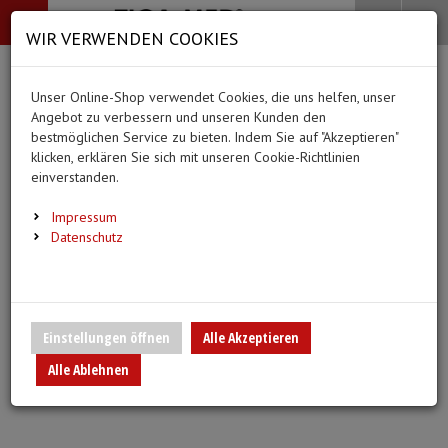
-->
Menü
Search
Waren
Menü schließen
Warenkorb schließen
WIR VERWENDEN COOKIES
Alle Kategorien
Alle Kategorien
Alle Kategorien
Alle Kategorien
Zur Startseite
0 ARTIKEL IM WARENKORB
Unser Online-Shop verwendet Cookies, die uns helfen, unser
MEDIZINISCHE HILFSMITTEL
BEKLEIDUNG
PFLEGE & ALLTAG
DIAGNOSTIK & GE
Ihr Warenkorb ist momentan leer.
(44
(20 Er
Angebot zu verbessern und unseren Kunden den
Bekleidung
Ergebnisse (
)
Ergebnisse)
bestmöglichen Service zu bieten. Indem Sie auf "Akzeptieren"
Fertig
klicken, erklären Sie sich mit unseren Cookie-Richtlinien
Medizinische Hilfsmittel
Alle anzeigen
einverstanden.
Vlieskittel
Alltagshilfen
Blutdruckmessgeräte
Pflege & Alltag
Infusion/Transfusion
Impressum
Handschuhe
Waschhandschuhe
Stethoskope
Datenschutz
Diagnostik & Geräte
Katheterisierung
Mundschutz
Trink- und Einnehmebe
Pulsoximeter
Urinbeutel/Beinbeutel
Überschuhe
Medikation
EKG-Elektroden & Zub
Einstellungen öffnen
Alle Akzeptieren
Sauerstoffartikel
Alle Ablehnen
Esslätzchen
Warm- und Kaltkompre
Schwesternuhren
Spritzen, Kanülen & Zubehör
Hauben
Urinflaschen & Zubeh
Fieberthermometer