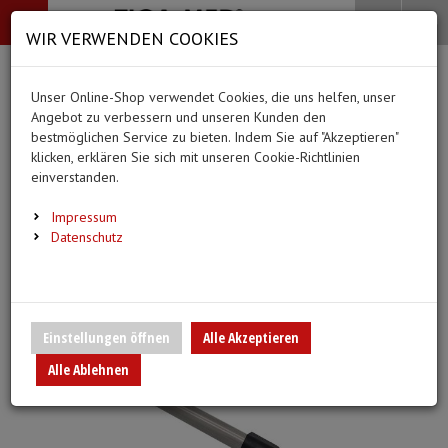
-->
Menü
Search
Waren
Menü schließen
Warenkorb schließen
WIR VERWENDEN COOKIES
Alle Kategorien
Alle Kategorien
Alle Kategorien
Alle Kategorien
Zur Startseite
0 ARTIKEL IM WARENKORB
Unser Online-Shop verwendet Cookies, die uns helfen, unser
PFLEGE & ALLTAG
BEKLEIDUNG
MEDIZINISCHE HIL
DIAGNOSTIK & GE
(66 Ergebnisse)
Ihr Warenkorb ist momentan leer.
(20 Er
Angebot zu verbessern und unseren Kunden den
Bekleidung
Ergebnisse (
)
Ergebnisse)
bestmöglichen Service zu bieten. Indem Sie auf "Akzeptieren"
Fertig
Alle anzeigen
klicken, erklären Sie sich mit unseren Cookie-Richtlinien
Medizinische Hilfsmittel
einverstanden.
Alltagshilfen
Vlieskittel
Blutdruckmessgeräte
Pflege & Alltag
Infusion/Transfusion
Impressum
Waschhandschuhe
Handschuhe
Stethoskope
Datenschutz
Diagnostik & Geräte
Katheterisierung
Trink- und Einnehmebecher
Mundschutz
Pulsoximeter
Urinbeutel/Beinbeutel
Medikation
Überschuhe
EKG-Elektroden & Zub
Einstellungen öffnen
Alle Akzeptieren
Sauerstoffartikel
Alle Ablehnen
Warm- und Kaltkompressen
Esslätzchen
Schwesternuhren
Spritzen, Kanülen & Z
Urinflaschen & Zubehör
Hauben
Fieberthermometer