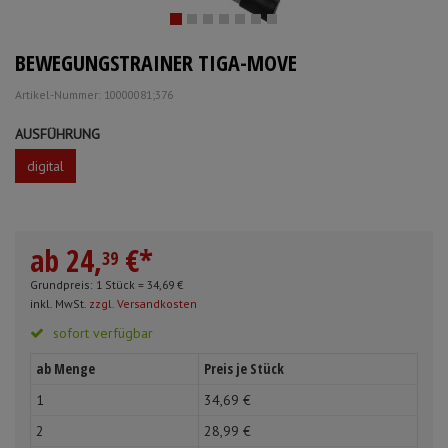
Mundpflege & Mundhygiene
Schürzen
BEWEGUNGSTRAINER TIGA-MOVE
Unterlagen und Abdeckungen
Ärmelschoner
Artikel-Nummer: 10000081;376
Anmelden
|
Registrieren
Merkzettel
AUSFÜHRUNG
digital
ab
24,
€
*
39
Grundpreis: 1 Stück =
34,
69
€
inkl. MwSt.
zzgl. Versandkosten
sofort verfügbar
ab Menge
Preis je Stück
1
34,
69
€
2
28,
99
€