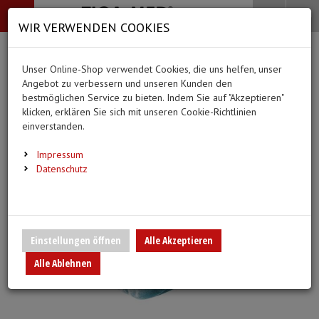
-->
Menü
Search
Waren
Menü schließen
Warenkorb schließen
WIR VERWENDEN COOKIES
Alle Kategorien
Alle Kategorien
Alle Kategorien
Alle Kategorien
Zur Startseite
0 ARTIKEL IM WARENKORB
Unser Online-Shop verwendet Cookies, die uns helfen, unser
PFLEGE & ALLTAG
BEKLEIDUNG
MEDIZINISCHE HIL
DIAGNOSTIK & GE
(66 Ergebnisse)
Ihr Warenkorb ist momentan leer.
(20 Er
Angebot zu verbessern und unseren Kunden den
Bekleidung
Ergebnisse (
)
Ergebnisse)
bestmöglichen Service zu bieten. Indem Sie auf "Akzeptieren"
Fertig
Alle anzeigen
klicken, erklären Sie sich mit unseren Cookie-Richtlinien
Medizinische Hilfsmittel
einverstanden.
Alltagshilfen
Vlieskittel
Blutdruckmessgeräte
Pflege & Alltag
Infusion/Transfusion
Impressum
Waschhandschuhe
Handschuhe
Stethoskope
Datenschutz
Diagnostik & Geräte
Katheterisierung
Trink- und Einnehmebecher
Mundschutz
Pulsoximeter
Urinbeutel/Beinbeutel
Medikation
Überschuhe
EKG-Elektroden & Zub
Einstellungen öffnen
Alle Akzeptieren
Sauerstoffartikel
Alle Ablehnen
Warm- und Kaltkompressen
Esslätzchen
Schwesternuhren
Spritzen, Kanülen & Z
Urinflaschen & Zubehör
Hauben
Fieberthermometer