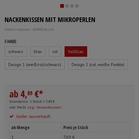
Mundpflege & Mundhygiene
Schürzen
NACKENKISSEN MIT MIKROPERLEN
Unterlagen und Abdeckungen
Ärmelschoner
Artikel-Nummer: 10000046;126
Anmelden
|
Registrieren
Merkzettel
FARBE
schwarz
blau
rot
hellblau
Design 1 (weiß/rot/schwarz)
Design 2 (rot, weiße Punkte)
ab
4,
€
*
89
Grundpreis: 1 Stück =
7,
69
€
inkl. MwSt.
zzgl. Versandkosten
leider ausverkauft
ab Menge
Preis je Stück
1
7,
69
€