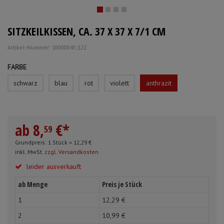
Mundpflege & Mundhygiene
Schürzen
SITZKEILKISSEN, CA. 37 X 37 X 7/1 CM
Unterlagen und Abdeckungen
Ärmelschoner
Artikel-Nummer: 10000045;122
Anmelden
|
Registrieren
Merkzettel
FARBE
schwarz
blau
rot
violett
anthrazit
ab
8,
€
*
59
Grundpreis: 1 Stück =
12,
29
€
inkl. MwSt.
zzgl. Versandkosten
leider ausverkauft
ab Menge
Preis je Stück
1
12,
29
€
2
10,
99
€