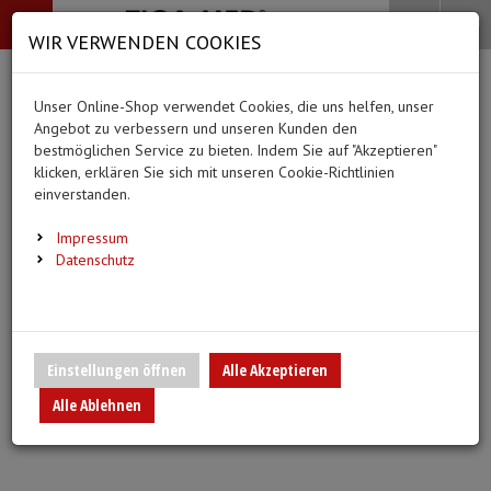
-->
Menü
Search
Waren
Menü schließen
Warenkorb schließen
WIR VERWENDEN COOKIES
Alle Kategorien
Alle Kategorien
Alle Kategorien
Alle Kategorien
Zur Startseite
0 ARTIKEL IM WARENKORB
Unser Online-Shop verwendet Cookies, die uns helfen, unser
PFLEGE & ALLTAG
BEKLEIDUNG
MEDIZINISCHE HIL
DIAGNOSTIK & GE
(66 Ergebnisse)
Ihr Warenkorb ist momentan leer.
(20 Er
Angebot zu verbessern und unseren Kunden den
Bekleidung
Ergebnisse (
)
Ergebnisse)
bestmöglichen Service zu bieten. Indem Sie auf "Akzeptieren"
Fertig
Alle anzeigen
klicken, erklären Sie sich mit unseren Cookie-Richtlinien
Medizinische Hilfsmittel
einverstanden.
Alltagshilfen
Vlieskittel
Blutdruckmessgeräte
Pflege & Alltag
Infusion/Transfusion
Impressum
Waschhandschuhe
Handschuhe
Stethoskope
Datenschutz
Diagnostik & Geräte
Katheterisierung
Trink- und Einnehmebecher
Mundschutz
Pulsoximeter
Urinbeutel/Beinbeutel
Medikation
Überschuhe
EKG-Elektroden & Zub
Einstellungen öffnen
Alle Akzeptieren
Sauerstoffartikel
Alle Ablehnen
Warm- und Kaltkompressen
Esslätzchen
Schwesternuhren
Spritzen, Kanülen & Z
Urinflaschen & Zubehör
Hauben
Fieberthermometer