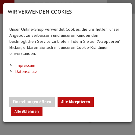
-->
Menü
Search
Waren
Menü schließen
Warenkorb schließen
WIR VERWENDEN COOKIES
Alle Kategorien
Alle Kategorien
Alle Kategorien
Alle Kategorien
Zur Startseite
0 ARTIKEL IM WARENKORB
Unser Online-Shop verwendet Cookies, die uns helfen, unser
PFLEGE & ALLTAG
BEKLEIDUNG
MEDIZINISCHE HIL
DIAGNOSTIK & GE
(66 Ergebnisse)
Ihr Warenkorb ist momentan leer.
(20 Er
Angebot zu verbessern und unseren Kunden den
Bekleidung
Ergebnisse (
)
Ergebnisse)
bestmöglichen Service zu bieten. Indem Sie auf "Akzeptieren"
Fertig
Alle anzeigen
klicken, erklären Sie sich mit unseren Cookie-Richtlinien
Medizinische Hilfsmittel
einverstanden.
Alltagshilfen
Vlieskittel
Blutdruckmessgeräte
Pflege & Alltag
Infusion/Transfusion
Impressum
Waschhandschuhe
Handschuhe
Stethoskope
Datenschutz
Diagnostik & Geräte
Katheterisierung
Trink- und Einnehmebecher
Mundschutz
Pulsoximeter
Urinbeutel/Beinbeutel
Medikation
Überschuhe
EKG-Elektroden & Zub
Einstellungen öffnen
Alle Akzeptieren
Sauerstoffartikel
Alle Ablehnen
Warm- und Kaltkompressen
Esslätzchen
Schwesternuhren
Spritzen, Kanülen & Z
Urinflaschen & Zubehör
Hauben
Fieberthermometer