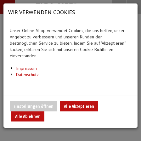
-->
Menü
Search
Waren
Menü schließen
Warenkorb schließen
WIR VERWENDEN COOKIES
Alle Kategorien
Alle Kategorien
Alle Kategorien
Alle Kategorien
Zur Startseite
0 ARTIKEL IM WARENKORB
Unser Online-Shop verwendet Cookies, die uns helfen, unser
PFLEGE & ALLTAG
BEKLEIDUNG
MEDIZINISCHE HIL
DIAGNOSTIK & GE
(66 Ergebnisse)
Ihr Warenkorb ist momentan leer.
(20 Er
Angebot zu verbessern und unseren Kunden den
Bekleidung
Ergebnisse (
)
Ergebnisse)
bestmöglichen Service zu bieten. Indem Sie auf "Akzeptieren"
Fertig
Alle anzeigen
klicken, erklären Sie sich mit unseren Cookie-Richtlinien
Medizinische Hilfsmittel
einverstanden.
Alltagshilfen
Vlieskittel
Blutdruckmessgeräte
Pflege & Alltag
Infusion/Transfusion
Impressum
Waschhandschuhe
Handschuhe
Stethoskope
Datenschutz
Diagnostik & Geräte
Katheterisierung
Trink- und Einnehmebecher
Mundschutz
Pulsoximeter
Urinbeutel/Beinbeutel
Medikation
Überschuhe
EKG-Elektroden & Zub
Einstellungen öffnen
Alle Akzeptieren
Sauerstoffartikel
Alle Ablehnen
Warm- und Kaltkompressen
Esslätzchen
Schwesternuhren
Spritzen, Kanülen & Z
Urinflaschen & Zubehör
Hauben
Fieberthermometer