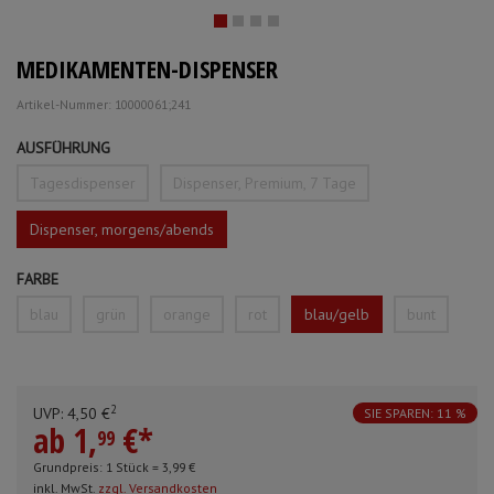
Mundpflege & Mundhygiene
Schürzen
MEDIKAMENTEN-DISPENSER
Unterlagen und Abdeckungen
Ärmelschoner
Artikel-Nummer: 10000061;241
Anmelden
|
Registrieren
Merkzettel
AUSFÜHRUNG
Tagesdispenser
Dispenser, Premium, 7 Tage
Dispenser, morgens/abends
FARBE
blau
grün
orange
rot
blau/gelb
bunt
2
UVP:
4,
50
€
SIE SPAREN: 11 %
ab
1,
€
*
99
Grundpreis: 1 Stück =
3,
99
€
inkl. MwSt.
zzgl. Versandkosten