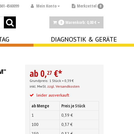
Mein Konto
661-4560099
Merkzettel
0
Warenkorb:
0,
00
€
0
TAG
DIAGNOSTIK & GERÄTE
M"
ab
0,
€
*
27
Grundpreis: 1 Stück =
0,
39
€
inkl. MwSt.
zzgl. Versandkosten
leider ausverkauft
ab Menge
Preis je Stück
1
0,
39
€
100
0,
37
€
250
0,
32
€