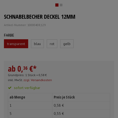
Mundpflege & Mundhygiene
Schürzen
SCHNABELBECHER DECKEL 12MM
Unterlagen und Abdeckungen
Ärmelschoner
Artikel-Nummer: 10000408;129
Anmelden
|
Registrieren
Merkzettel
FARBE
transparent
blau
rot
gelb
ab
0,
€
*
36
Grundpreis: 1 Stück =
0,
58
€
inkl. MwSt.
zzgl. Versandkosten
sofort verfügbar
ab Menge
Preis je Stück
1
0,
58
€
5
0,
55
€