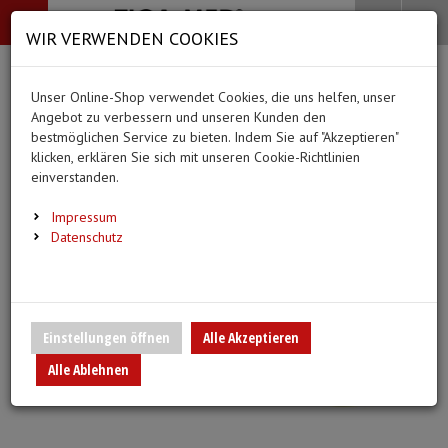
-->
Menü
Search
Waren
Menü schließen
Warenkorb schließen
WIR VERWENDEN COOKIES
Alle Kategorien
Alle Kategorien
Alle Kategorien
Alle Kategorien
Zur Startseite
0 ARTIKEL IM WARENKORB
Unser Online-Shop verwendet Cookies, die uns helfen, unser
PFLEGE & ALLTAG
BEKLEIDUNG
MEDIZINISCHE HIL
DIAGNOSTIK & GE
(66 Ergebnisse)
Ihr Warenkorb ist momentan leer.
(20 Er
Angebot zu verbessern und unseren Kunden den
Bekleidung
Ergebnisse (
)
Ergebnisse)
bestmöglichen Service zu bieten. Indem Sie auf "Akzeptieren"
Fertig
Alle anzeigen
klicken, erklären Sie sich mit unseren Cookie-Richtlinien
Medizinische Hilfsmittel
einverstanden.
Alltagshilfen
Vlieskittel
Blutdruckmessgeräte
Pflege & Alltag
Infusion/Transfusion
Impressum
Waschhandschuhe
Handschuhe
Stethoskope
Datenschutz
Diagnostik & Geräte
Katheterisierung
Trink- und Einnehmebecher
Mundschutz
Pulsoximeter
Urinbeutel/Beinbeutel
Medikation
Überschuhe
EKG-Elektroden & Zub
Einstellungen öffnen
Alle Akzeptieren
Sauerstoffartikel
Alle Ablehnen
Warm- und Kaltkompressen
Esslätzchen
Schwesternuhren
Spritzen, Kanülen & Z
Urinflaschen & Zubehör
Hauben
Fieberthermometer