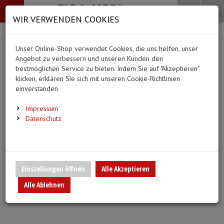
-->
Menü
Search
Waren
Menü schließen
Warenkorb schließen
WIR VERWENDEN COOKIES
Alle Kategorien
Alle Kategorien
Alle Kategorien
Alle Kategorien
Zur Startseite
0 ARTIKEL IM WARENKORB
Unser Online-Shop verwendet Cookies, die uns helfen, unser
PFLEGE & ALLTAG
BEKLEIDUNG
MEDIZINISCHE HIL
DIAGNOSTIK & GE
(66 Ergebnisse)
Ihr Warenkorb ist momentan leer.
(20 Er
Angebot zu verbessern und unseren Kunden den
Bekleidung
Ergebnisse (
)
Ergebnisse)
bestmöglichen Service zu bieten. Indem Sie auf "Akzeptieren"
Fertig
Alle anzeigen
klicken, erklären Sie sich mit unseren Cookie-Richtlinien
Medizinische Hilfsmittel
einverstanden.
Alltagshilfen
Vlieskittel
Blutdruckmessgeräte
Pflege & Alltag
Infusion/Transfusion
Impressum
Waschhandschuhe
Handschuhe
Stethoskope
Datenschutz
Diagnostik & Geräte
Katheterisierung
Trink- und Einnehmebecher
Mundschutz
Pulsoximeter
Urinbeutel/Beinbeutel
Medikation
Überschuhe
EKG-Elektroden & Zub
Einstellungen öffnen
Alle Akzeptieren
Sauerstoffartikel
Alle Ablehnen
Warm- und Kaltkompressen
Esslätzchen
Schwesternuhren
Spritzen, Kanülen & Z
Urinflaschen & Zubehör
Hauben
Fieberthermometer