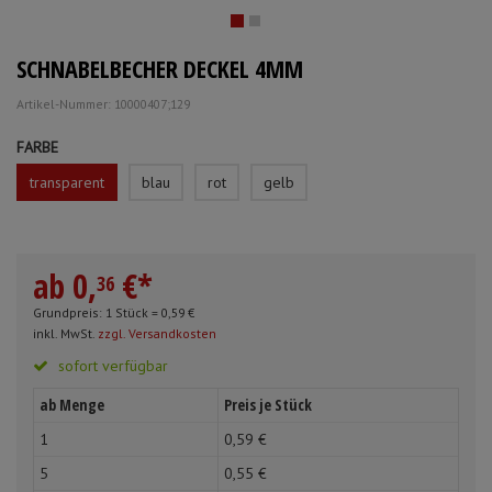
Mundpflege & Mundhygiene
Schürzen
SCHNABELBECHER DECKEL 4MM
Unterlagen und Abdeckungen
Ärmelschoner
Artikel-Nummer: 10000407;129
Anmelden
|
Registrieren
Merkzettel
FARBE
transparent
blau
rot
gelb
ab
0,
€
*
36
Grundpreis: 1 Stück =
0,
59
€
inkl. MwSt.
zzgl. Versandkosten
sofort verfügbar
ab Menge
Preis je Stück
1
0,
59
€
5
0,
55
€