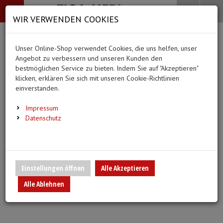
-->
Menü
Search
Waren
Menü schließen
Warenkorb schließen
WIR VERWENDEN COOKIES
Alle Kategorien
Alle Kategorien
Alle Kategorien
Alle Kategorien
Zur Startseite
0 ARTIKEL IM WARENKORB
Unser Online-Shop verwendet Cookies, die uns helfen, unser
PFLEGE & ALLTAG
BEKLEIDUNG
MEDIZINISCHE HIL
DIAGNOSTIK & GE
(66 Ergebnisse)
Ihr Warenkorb ist momentan leer.
(20 Er
Angebot zu verbessern und unseren Kunden den
Bekleidung
Ergebnisse (
)
Ergebnisse)
bestmöglichen Service zu bieten. Indem Sie auf "Akzeptieren"
Fertig
Alle anzeigen
klicken, erklären Sie sich mit unseren Cookie-Richtlinien
Medizinische Hilfsmittel
einverstanden.
Alltagshilfen
Vlieskittel
Blutdruckmessgeräte
Pflege & Alltag
Infusion/Transfusion
Impressum
Waschhandschuhe
Handschuhe
Stethoskope
Datenschutz
Diagnostik & Geräte
Katheterisierung
Trink- und Einnehmebecher
Mundschutz
Pulsoximeter
Urinbeutel/Beinbeutel
Medikation
Überschuhe
EKG-Elektroden & Zub
Einstellungen öffnen
Alle Akzeptieren
Sauerstoffartikel
Alle Ablehnen
Warm- und Kaltkompressen
Esslätzchen
Schwesternuhren
Spritzen, Kanülen & Z
Urinflaschen & Zubehör
Hauben
Fieberthermometer