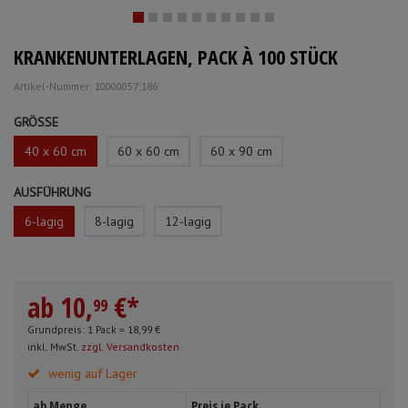
Mundpflege & Mundhygiene
Schürzen
KRANKENUNTERLAGEN, PACK À 100 STÜCK
Unterlagen und Abdeckungen
Ärmelschoner
Artikel-Nummer: 10000057;186
Anmelden
|
Registrieren
Merkzettel
GRÖSSE
40 x 60 cm
60 x 60 cm
60 x 90 cm
AUSFÜHRUNG
6-lagig
8-lagig
12-lagig
ab
10,
€
*
99
Grundpreis: 1 Pack =
18,
99
€
inkl. MwSt.
zzgl. Versandkosten
wenig auf Lager
ab Menge
Preis je Pack