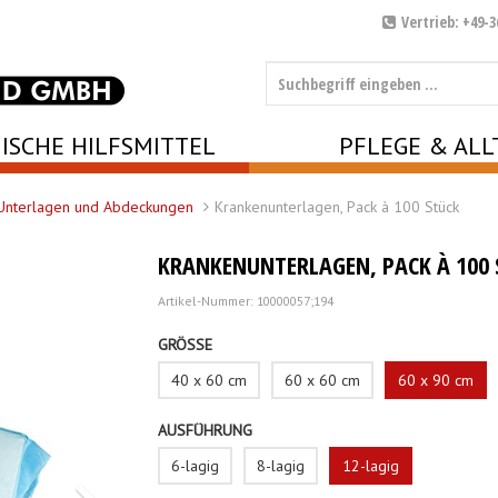
Vertrieb: +49-3
ISCHE HILFSMITTEL
PFLEGE & ALL
Unterlagen und Abdeckungen
Krankenunterlagen, Pack à 100 Stück
KRANKENUNTERLAGEN, PACK À 100 
Artikel-Nummer: 10000057;194
GRÖSSE
40 x 60 cm
60 x 60 cm
60 x 90 cm
AUSFÜHRUNG
6-lagig
8-lagig
12-lagig