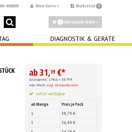
Mein Konto
661-4560099
Merkzettel
0
Warenkorb:
0,
00
€
0
TAG
DIAGNOSTIK & GERÄTE
STÜCK
ab
31,
€
*
39
Grundpreis: 1 Pack =
38,
79
€
inkl. MwSt.
zzgl. Versandkosten
sofort verfügbar
ab Menge
Preis je Pack
1
38,
79
€
3
36,
49
€
6
34,
29
€