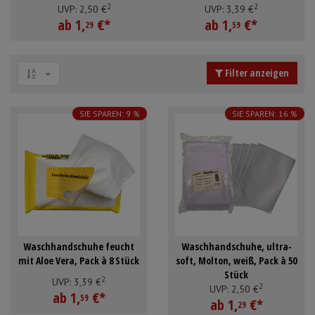
2
2
Stück
Mundpflege & Mundhygiene
Schürzen
UVP:
2,
50
€
UVP:
3,
39
€
ab
1,
€
*
ab
1,
€
*
29
59
Unterlagen und Abdeckungen
Ärmelschoner
Filter anzeigen
Anmelden
|
Registrieren
Merkzettel
SIE SPAREN: 9 %
SIE SPAREN: 16 %
Waschhandschuhe feucht
Waschhandschuhe, ultra-
mit Aloe Vera, Pack à 8 Stück
soft, Molton, weiß, Pack à 50
Stück
2
UVP:
3,
39
€
2
UVP:
2,
50
€
ab
1,
€
*
59
ab
1,
€
*
29