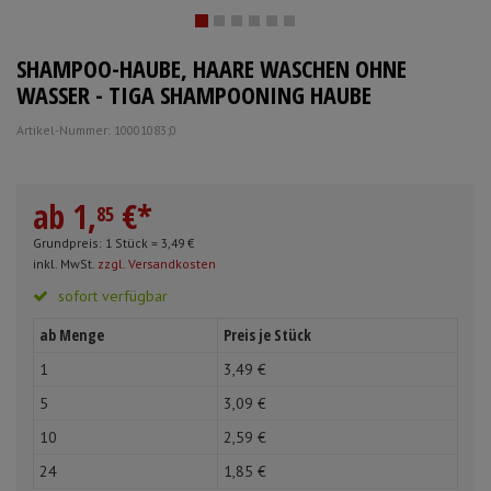
Mundpflege & Mundhygiene
Schürzen
SHAMPOO-HAUBE, HAARE WASCHEN OHNE
Unterlagen und Abdeckungen
Ärmelschoner
WASSER - TIGA SHAMPOONING HAUBE
Artikel-Nummer: 10001083;0
Anmelden
|
Registrieren
Merkzettel
ab
1,
€
*
85
Grundpreis: 1 Stück =
3,
49
€
inkl. MwSt.
zzgl. Versandkosten
sofort verfügbar
ab Menge
Preis je Stück
1
3,
49
€
5
3,
09
€
10
2,
59
€
24
1,
85
€