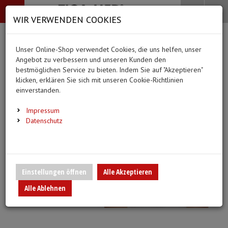
-->
Menü
Search
Waren
Menü schließen
Warenkorb schließen
WIR VERWENDEN COOKIES
Alle Kategorien
Alle Kategorien
Alle Kategorien
Alle Kategorien
Zur Startseite
0 ARTIKEL IM WARENKORB
Unser Online-Shop verwendet Cookies, die uns helfen, unser
PFLEGE & ALLTAG
BEKLEIDUNG
MEDIZINISCHE HIL
DIAGNOSTIK & GE
(66 Ergebnisse)
Ihr Warenkorb ist momentan leer.
(20 Er
Angebot zu verbessern und unseren Kunden den
Bekleidung
Ergebnisse (
)
Ergebnisse)
bestmöglichen Service zu bieten. Indem Sie auf "Akzeptieren"
Fertig
Alle anzeigen
klicken, erklären Sie sich mit unseren Cookie-Richtlinien
Medizinische Hilfsmittel
einverstanden.
Alltagshilfen
Vlieskittel
Blutdruckmessgeräte
Pflege & Alltag
Infusion/Transfusion
Impressum
Waschhandschuhe
Handschuhe
Stethoskope
Datenschutz
Diagnostik & Geräte
Katheterisierung
Trink- und Einnehmebecher
Mundschutz
Pulsoximeter
Urinbeutel/Beinbeutel
Medikation
Überschuhe
EKG-Elektroden & Zub
Einstellungen öffnen
Alle Akzeptieren
Sauerstoffartikel
Alle Ablehnen
Warm- und Kaltkompressen
Esslätzchen
Schwesternuhren
Spritzen, Kanülen & Z
Urinflaschen & Zubehör
Hauben
Fieberthermometer