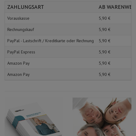
Schürzen
Mundpflege & Mundhy
ZAHLUNGSART
AB WARENWE
Ärmelschoner
Unterlagen und Abdec
Vorauskasse
5,
90
€
Rechnungskauf
5,
90
€
PayPal - Lastschrift / Kreditkarte oder Rechnung
5,
90
€
PayPal Express
5,
90
€
Amazon Pay
5,
90
€
Amazon Pay
5,
90
€