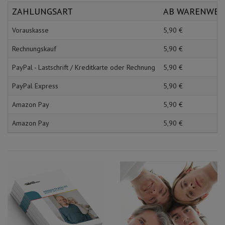
Schürzen
Mundpflege & Mundhy
ZAHLUNGSART
AB WARENWE
Ärmelschoner
Unterlagen und Abdec
Vorauskasse
5,
90
€
Rechnungskauf
5,
90
€
PayPal - Lastschrift / Kreditkarte oder Rechnung
5,
90
€
PayPal Express
5,
90
€
Amazon Pay
5,
90
€
Amazon Pay
5,
90
€