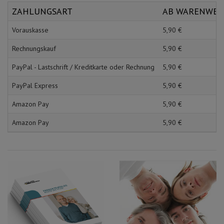
Schürzen
Mundpflege & Mundhy
ZAHLUNGSART
AB WARENWE
Ärmelschoner
Unterlagen und Abdec
Vorauskasse
5,
90
€
Rechnungskauf
5,
90
€
PayPal - Lastschrift / Kreditkarte oder Rechnung
5,
90
€
PayPal Express
5,
90
€
Amazon Pay
5,
90
€
Amazon Pay
5,
90
€