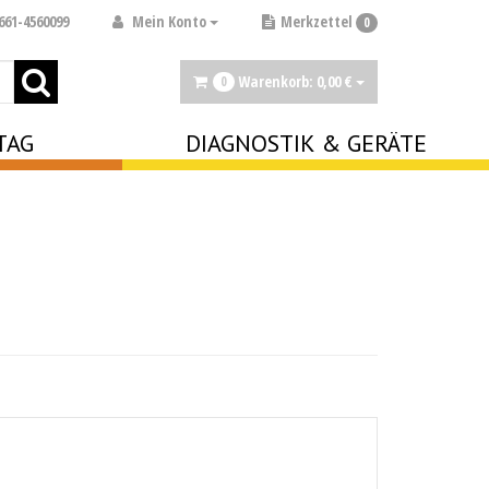
Mein Konto
661-4560099
Merkzettel
0
Warenkorb:
0,
00
€
0
TAG
DIAGNOSTIK & GERÄTE