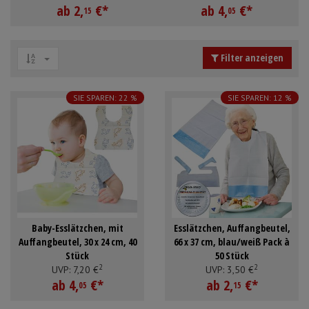
ab
2,
€
*
ab
4,
€
*
Schürzen
Mundpflege & Mundhy
15
05
Ärmelschoner
Unterlagen und Abdec
Filter anzeigen
Anmelden
|
Registrieren
Merkzettel
SIE SPAREN: 22 %
SIE SPAREN: 12 %
Baby-Esslätzchen, mit
Esslätzchen, Auffangbeutel,
Auffangbeutel, 30 x 24 cm, 40
66 x 37 cm, blau/weiß Pack à
Stück
50 Stück
2
2
UVP:
7,
20
€
UVP:
3,
50
€
ab
4,
€
*
ab
2,
€
*
05
15