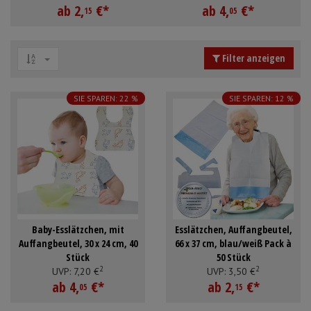
ab
2,
€
*
ab
4,
€
*
Schürzen
Mundpflege & Mundhy
15
05
Ärmelschoner
Unterlagen und Abdec
Filter anzeigen
Anmelden
|
Registrieren
Merkzettel
SIE SPAREN: 22 %
SIE SPAREN: 12 %
Baby-Esslätzchen, mit
Esslätzchen, Auffangbeutel,
Auffangbeutel, 30 x 24 cm, 40
66 x 37 cm, blau/weiß Pack à
Stück
50 Stück
2
2
UVP:
7,
20
€
UVP:
3,
50
€
ab
4,
€
*
ab
2,
€
*
05
15