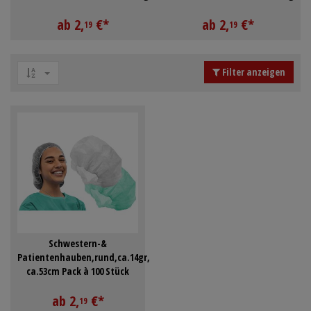
ca.53cm Pack à 100 Stück
ca.53cm Pack à 100 Stück
Schürzen
Mundpflege & Mundhy
ab
2,
€
*
ab
2,
€
*
19
19
Ärmelschoner
Unterlagen und Abdec
Filter anzeigen
Anmelden
|
Registrieren
Merkzettel
Schwestern-&
Patientenhauben,rund,ca.14gr,
ca.53cm Pack à 100 Stück
ab
2,
€
*
19