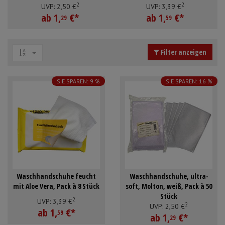
2
2
Stück
Mundpflege & Mundhygiene
Schürzen
UVP:
2,
50
€
UVP:
3,
39
€
ab
1,
€
*
ab
1,
€
*
29
59
Unterlagen und Abdeckungen
Ärmelschoner
Filter anzeigen
Anmelden
|
Registrieren
Merkzettel
SIE SPAREN: 9 %
SIE SPAREN: 16 %
Waschhandschuhe feucht
Waschhandschuhe, ultra-
mit Aloe Vera, Pack à 8 Stück
soft, Molton, weiß, Pack à 50
Stück
2
UVP:
3,
39
€
2
UVP:
2,
50
€
ab
1,
€
*
59
ab
1,
€
*
29