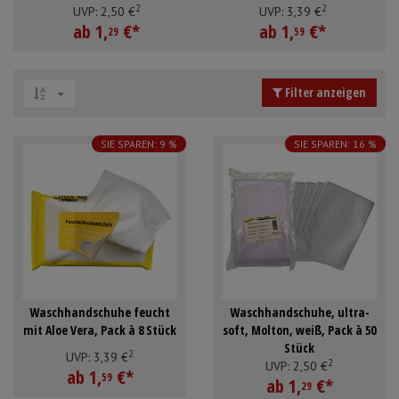
2
2
Stück
Mundpflege & Mundhygiene
Schürzen
UVP:
2,
50
€
UVP:
3,
39
€
ab
1,
€
*
ab
1,
€
*
29
59
Unterlagen und Abdeckungen
Ärmelschoner
Filter anzeigen
Anmelden
|
Registrieren
Merkzettel
SIE SPAREN: 9 %
SIE SPAREN: 16 %
Waschhandschuhe feucht
Waschhandschuhe, ultra-
mit Aloe Vera, Pack à 8 Stück
soft, Molton, weiß, Pack à 50
Stück
2
UVP:
3,
39
€
2
UVP:
2,
50
€
ab
1,
€
*
59
ab
1,
€
*
29