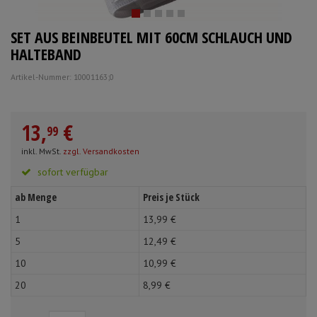
Schürzen
Mundpflege & Mundhy
Anmelden
|
Registrieren
Merkzettel
SET AUS BEINBEUTEL MIT 60CM SCHLAUCH UND
Ärmelschoner
Unterlagen und Abdec
HALTEBAND
Artikel-Nummer: 10001163;0
13,
€
99
inkl. MwSt.
zzgl. Versandkosten
sofort verfügbar
ab Menge
Preis je Stück
1
13,
99
€
5
12,
49
€
10
10,
99
€
20
8,
99
€