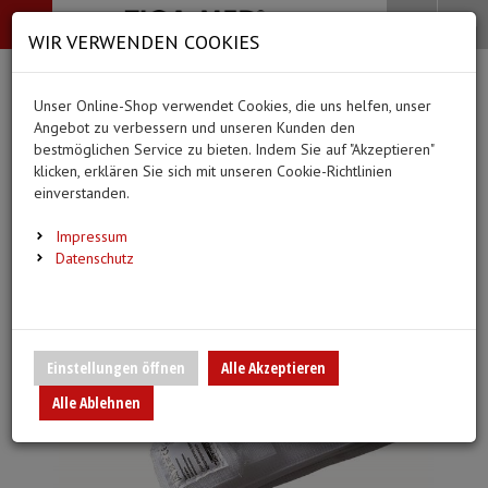
-->
Menü
Search
Waren
Menü schließen
Warenkorb schließen
WIR VERWENDEN COOKIES
Alle Kategorien
Alle Kategorien
Alle Kategorien
Alle Kategorien
Zur Startseite
0 ARTIKEL IM WARENKORB
Unser Online-Shop verwendet Cookies, die uns helfen, unser
MEDIZINISCHE HILFSMITTEL
BEKLEIDUNG
PFLEGE & ALLTAG
DIAGNOSTIK & GE
Ihr Warenkorb ist momentan leer.
(44
(20 Er
Angebot zu verbessern und unseren Kunden den
Bekleidung
Ergebnisse (
)
Ergebnisse)
bestmöglichen Service zu bieten. Indem Sie auf "Akzeptieren"
Fertig
klicken, erklären Sie sich mit unseren Cookie-Richtlinien
Medizinische Hilfsmittel
Alle anzeigen
einverstanden.
Vlieskittel
Alltagshilfen
Blutdruckmessgeräte
Pflege & Alltag
Infusion/Transfusion
Impressum
Handschuhe
Waschhandschuhe
Stethoskope
Datenschutz
Diagnostik & Geräte
Katheterisierung
Mundschutz
Trink- und Einnehmebe
Pulsoximeter
Urinbeutel/Beinbeutel
Überschuhe
Medikation
EKG-Elektroden & Zub
Einstellungen öffnen
Alle Akzeptieren
Sauerstoffartikel
Alle Ablehnen
Esslätzchen
Warm- und Kaltkompre
Schwesternuhren
Spritzen, Kanülen & Zubehör
Hauben
Urinflaschen & Zubeh
Fieberthermometer