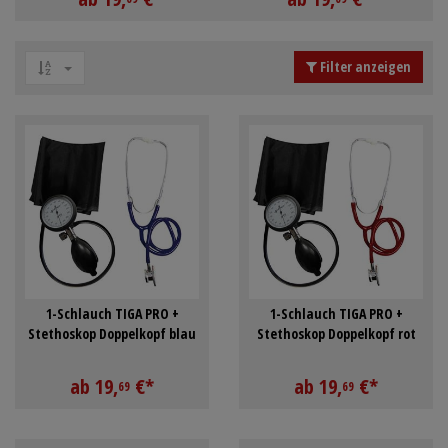
Schürzen
Mundpflege & Mundhy
Ärmelschoner
Unterlagen und Abdec
Filter anzeigen
1-Schlauch TIGA PRO +
1-Schlauch TIGA PRO +
Stethoskop Doppelkopf blau
Stethoskop Doppelkopf rot
ab
19,
€
*
ab
19,
€
*
69
69