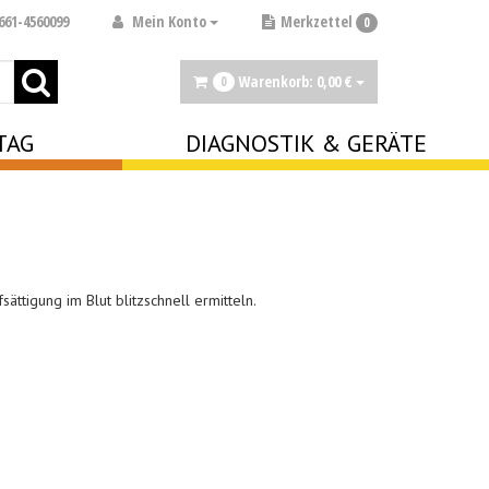
Mein Konto
661-4560099
Merkzettel
0
Warenkorb:
0,
00
€
0
TAG
DIAGNOSTIK & GERÄTE
sättigung im Blut blitzschnell ermitteln.