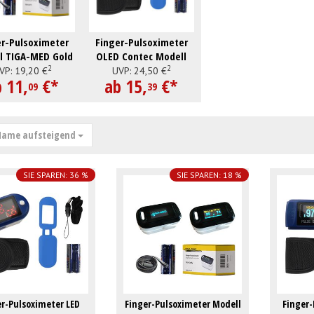
er-Pulsoximeter
Finger-Pulsoximeter
l TIGA-MED Gold
OLED Contec Modell
2
2
2 OLED
CMS 50 D
VP:
19,
20
€
UVP:
24,
50
€
b
11,
€
*
ab
15,
€
*
09
39
ame aufsteigend
SIE SPAREN: 36 %
SIE SPAREN: 18 %
er-Pulsoximeter LED
Finger-Pulsoximeter Modell
Finger-