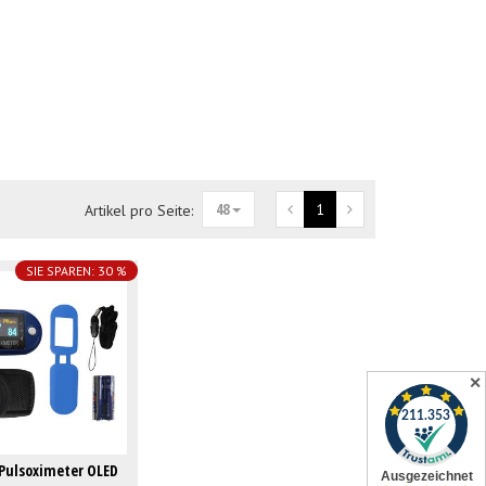
48
1
Artikel pro Seite:
SIE SPAREN: 30 %
✕
Pulsoximeter OLED