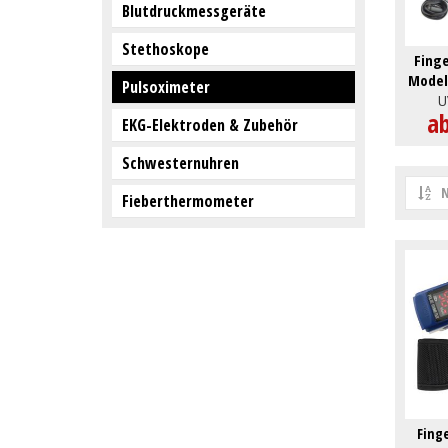
Blutdruckmessgeräte
Stethoskope
Fing
Model
Pulsoximeter
U
a
EKG-Elektroden & Zubehör
Schwesternuhren
N
Fieberthermometer
Fing