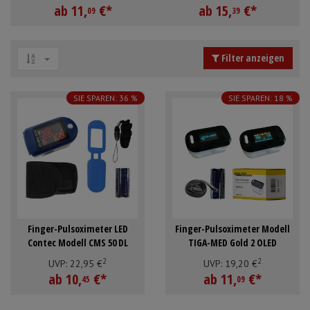
ab
11,
€
*
ab
15,
€
*
Schürzen
Mundpflege & Mundhy
09
39
Anmelden
|
Registrieren
Merkzettel
Ärmelschoner
Unterlagen und Abdec
Filter anzeigen
SIE SPAREN: 36 %
SIE SPAREN: 18 %
Finger-Pulsoximeter LED
Finger-Pulsoximeter Modell
Contec Modell CMS 50 DL
TIGA-MED Gold 2 OLED
2
2
UVP:
22,
95
€
UVP:
19,
20
€
ab
10,
€
*
ab
11,
€
*
45
09